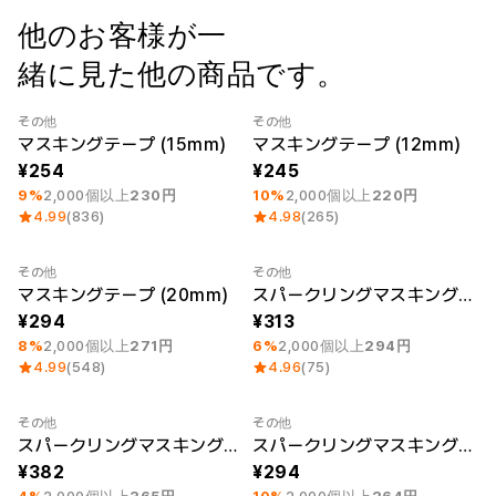
ー
Printstar
他のお客様が一
サービス紹介
緒に見た他の商品です。
日本語
素材
キュレーション
綿
団体Tシャツ
その他
その他
最小注文数量 1個
Category Best
最小注文数量 1個
ポリエステル
レビューBEST
マスキングテープ (15mm)
マスキングテープ (12mm)
綿/ポリエステル
販売BEST
254
245
ナイロン
デイリーTシャツ
9%
2,000個以上
230円
10%
2,000個以上
220円
機能性
様々なカラー
4.99
(836)
4.98
(265)
テリー
スウェットシャツ&
起毛
パンツ
ダウンジャケット
四季別必須アイテム
その他
その他
最小注文数量 1個
最小注文数量 1個
シースルートップス
マスキングテープ (20mm)
スパークリングマスキングテープ (15mm)
&チューブトップ
294
313
8%
2,000個以上
271円
6%
2,000個以上
294円
4.99
(548)
4.96
(75)
その他
その他
最小注文数量 1個
最小注文数量 1個
スパークリングマスキングテープ (20mm)
スパークリングマスキングテープ (12mm)
382
294