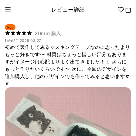
レビュー詳細
Hot
20mm 購入
tree**
2026.03.27
1個から制作
販促品/
グッズ作りの
初めて製作してみるマスキングテープなのに思ったより
ノベルティ
ノウハウ
もっと好きです〜 材質はちょっと惜しい部分もありま
すがイメージは心配よりよく出てきました！ :) さらに
アパレル
アパレル カテゴリー
もっと作りたいくらいです〜 次に、今回のデザインを
ファッション小物
追加購入し、他のデザインでも作ってみると思いますㅎ
ㅎ
ファングッズ
全商品
Tシャツ
シャツ
ステッカー
紙製品
文具/オフィス
スウェッ
フードパ
ジップア
トシャツ
ーカー
ップ