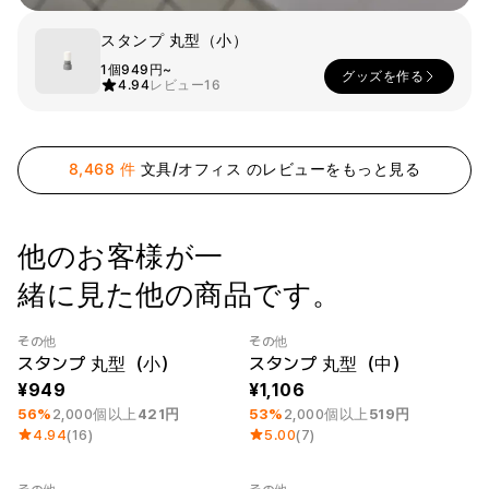
ー
Printstar
サービス紹介
スタンプ 丸型（小）
1個
949円~
グッズを作る
日本語
4.94
レビュー
16
素材
キュレーション
綿
団体Tシャツ
ポリエステル
レビューBEST
綿/ポリエステル
販売BEST
8,468 件
文具/オフィス のレビューをもっと見る
ナイロン
デイリーTシャツ
機能性
様々なカラー
テリー
スウェットシャツ&
起毛
パンツ
他のお客様が一
ダウンジャケット
四季別必須アイテム
シースルートップス
緒に見た他の商品です。
&チューブトップ
その他
その他
最小注文数量 1個
Category Best
最小注文数量 1個
スタンプ 丸型（小）
スタンプ 丸型（中）
949
1,106
56%
2,000個以上
421円
53%
2,000個以上
519円
4.94
(16)
5.00
(7)