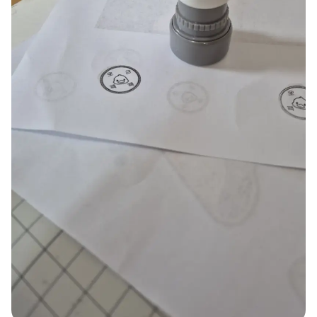
スマホ
リビング
ファブリック
アウター
パンツ
法被/ロー
スポーツ
ブ
キッズ
カラー
ペット
フレーム
会員登録
ログイン
袖タイプ
人気ブランド
1：1お問い合わせ
袖なし
GILDAN
半袖
Champion
カスタマーセンタ
長袖
AAA