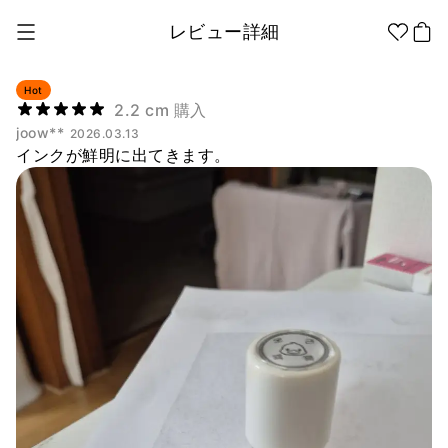
レビュー詳細
Hot
2.2 cm 購入
joow**
2026.03.13
1個から制作
販促品/
グッズ作りの
インクが鮮明に出てきます。
ノベルティ
ノウハウ
アパレル
アパレル カテゴリー
ファッション小物
ファングッズ
全商品
Tシャツ
シャツ
ステッカー
紙製品
文具/オフィス
スウェッ
フードパ
ジップア
トシャツ
ーカー
ップ