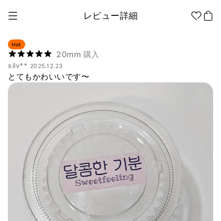
レビュー詳細
Hot
20mm 購入
silv**
2025.12.23
1個から制作
販促品/
グッズ作りの
とてもかわいいです〜
ノベルティ
ノウハウ
アパレル
アパレル カテゴリー
ファッション小物
ファングッズ
全商品
Tシャツ
シャツ
ステッカー
紙製品
文具/オフィス
スウェッ
フードパ
ジップア
トシャツ
ーカー
ップ