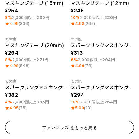
ー
最小注文数量 1個
Category Best
最小注文数量 1個
マスキングテープ (15mm)
マスキングテープ (12mm)
Printstar
サービス紹介
254
245
9%
2,000個以上
230円
10%
2,000個以上
220円
日本語
4.99
(836)
4.98
(265)
素材
キュレーション
綿
団体Tシャツ
その他
その他
ポリエステル
レビューBEST
最小注文数量 1個
最小注文数量 1個
マスキングテープ (20mm)
スパークリングマスキングテープ (15mm)
綿/ポリエステル
販売BEST
ナイロン
デイリーTシャツ
294
313
機能性
様々なカラー
8%
2,000個以上
271円
6%
2,000個以上
294円
テリー
スウェットシャツ&
4.99
(548)
4.96
(75)
起毛
パンツ
ダウンジャケット
四季別必須アイテム
シースルートップス
その他
その他
最小注文数量 1個
最小注文数量 1個
&チューブトップ
スパークリングマスキングテープ (20mm)
スパークリングマスキングテープ (12mm)
382
294
4%
2,000個以上
365円
10%
2,000個以上
264円
4.95
(75)
5.00
(13)
ファングッズ をもっと見る