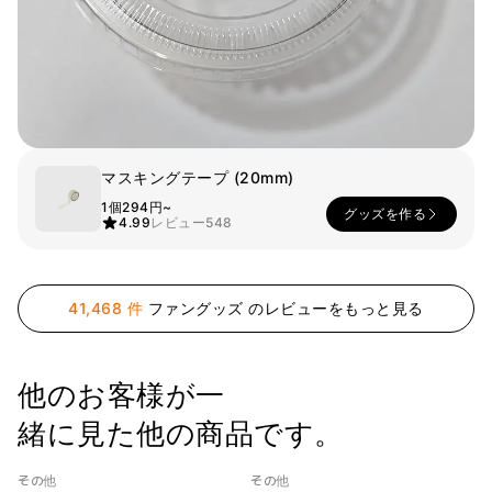
スマホ
リビング
ファブリック
アウター
パンツ
法被/ロー
スポーツ
ブ
キッズ
マスキングテープ (20mm)
カラー
1個
294円~
グッズを作る
ペット
4.99
レビュー
548
フレーム
41,468 件
ファングッズ のレビューをもっと見る
会員登録
他のお客様が一
ログイン
袖タイプ
人気ブランド
緒に見た他の商品です。
1：1お問い合わせ
袖なし
GILDAN
半袖
Champion
カスタマーセンタ
その他
その他
長袖
AAA