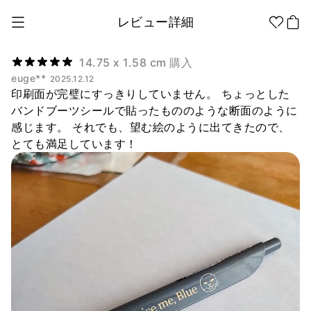
レビュー詳細
14.75 x 1.58 cm 購入
euge**
2025.12.12
印刷面が完璧にすっきりしていません。 ちょっとした
1個から制作
販促品/
グッズ作りの
ノベルティ
ノウハウ
バンドブーツシールで貼ったもののような断面のように
感じます。 それでも、望む絵のように出てきたので、
とても満足しています！
アパレル
アパレル カテゴリー
ファッション小物
ファングッズ
全商品
Tシャツ
シャツ
ステッカー
紙製品
文具/オフィス
スウェッ
フードパ
ジップア
トシャツ
ーカー
ップ