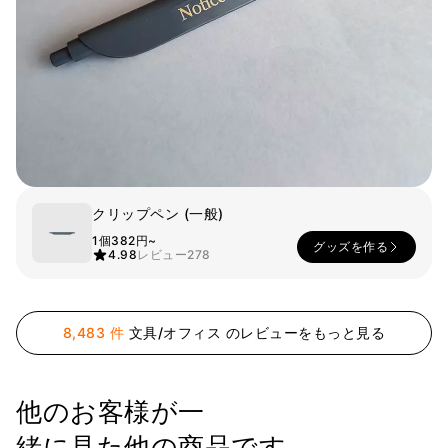
スマホ
リビング
ファブリック
アウター
パンツ
法被/ロー
スポーツ
ブ
キッズ
カラー
ペット
クリップペン (一般)
フレーム
1個
382円~
グッズを作る
4.98
レビュー
278
会員登録
8,483 件
文具/オフィス のレビューをもっと見る
ログイン
袖タイプ
人気ブランド
1：1お問い合わせ
他のお客様が一
袖なし
GILDAN
半袖
Champion
カスタマーセンタ
緒に見た他の商品です。
長袖
AAA