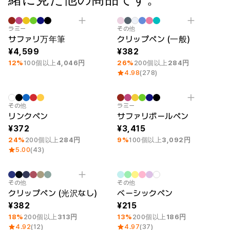
ー
Printstar
サービス紹介
最小注文数量 10個
刻印
最小注文数量 1個
Category Best
ラミー
その他
サファリ万年筆
クリップペン (一般)
日本語
素材
キュレーション
4,599
382
綿
団体Tシャツ
12%
100個以上
4,046円
26%
200個以上
284円
ポリエステル
レビューBEST
4.98
(278)
綿/ポリエステル
販売BEST
ナイロン
デイリーTシャツ
機能性
様々なカラー
テリー
スウェットシャツ&
最小注文数量 1個
最小注文数量 10個
刻印
その他
ラミー
起毛
パンツ
リンクペン
サファリボールペン
ダウンジャケット
四季別必須アイテム
372
3,415
シースルートップス
24%
200個以上
284円
9%
100個以上
3,092円
&チューブトップ
5.00
(43)
最小注文数量 1個
最小注文数量 1個
その他
その他
クリップペン (光沢なし)
ベーシックペン
382
215
18%
200個以上
313円
13%
200個以上
186円
4.92
(12)
4.97
(37)