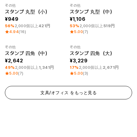
ー
Printstar
その他
その他
最小注文数量 1個
Category Best
最小注文数量 1個
サービス紹介
スタンプ 丸型（小）
スタンプ 丸型（中）
949
1,106
日本語
素材
キュレーション
56%
2,000個以上
421円
53%
2,000個以上
519円
4.94
(16)
5.00
(7)
綿
団体Tシャツ
ポリエステル
レビューBEST
綿/ポリエステル
販売BEST
その他
その他
ナイロン
デイリーTシャツ
最小注文数量 1個
最小注文数量 1個
スタンプ 四角（中）
スタンプ 四角（大）
機能性
様々なカラー
2,642
3,229
テリー
スウェットシャツ&
49%
2,000個以上
1,341円
17%
2,000個以上
2,671円
起毛
パンツ
5.00
(7)
5.00
(3)
ダウンジャケット
四季別必須アイテム
シースルートップス
&チューブトップ
文具/オフィス をもっと見る