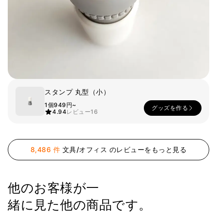
スマホ
リビング
ファブリック
アウター
パンツ
法被/ロー
スポーツ
ブ
キッズ
カラー
スタンプ 丸型（小）
ペット
1個
949円~
グッズを作る
4.94
レビュー
16
フレーム
8,486 件
文具/オフィス のレビューをもっと見る
会員登録
ログイン
袖タイプ
人気ブランド
他のお客様が一
1：1お問い合わせ
袖なし
GILDAN
緒に見た他の商品です。
半袖
Champion
カスタマーセンタ
長袖
AAA