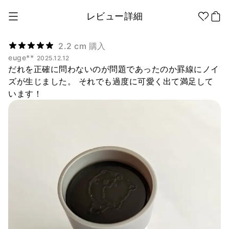
レビュー詳細
2.2 cm 購入
euge**
2025.12.12
だれを正確に問わないのが問題であったのか罫線にノイ
1個から制作
販促品/
グッズ作りの
ノベルティ
ノウハウ
ズが生じました。 それでも過度に可愛く出て満足して
います！
アパレル
アパレル カテゴリー
ファッション小物
ファングッズ
全商品
Tシャツ
シャツ
ステッカー
紙製品
文具/オフィス
スウェッ
フードパ
ジップア
トシャツ
ーカー
ップ