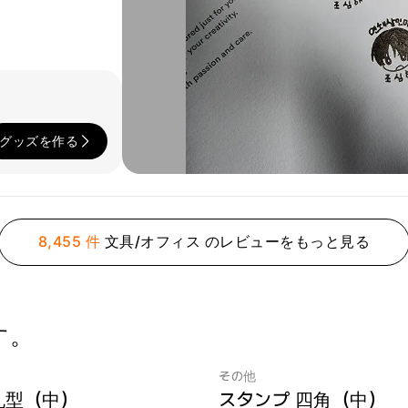
グッズを作る
8,455 件
文具/オフィス のレビューをもっと見る
す。
その他
丸型（中）
スタンプ 四角（中）
 1個
最小注文数量 1個