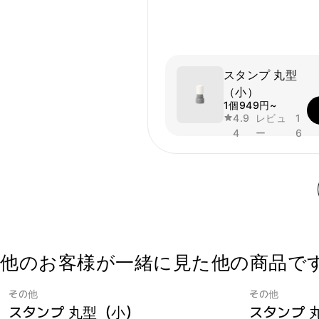
スタンプ 丸型
（小）
1個
949円~
4.9
レビュ
1
4
ー
6
他のお客様が一緒に見た他の商品で
その他
その他
スタンプ 丸型（小）
スタンプ 
最小注文数量 1個
マープルスタンプ1位
最小注文数量