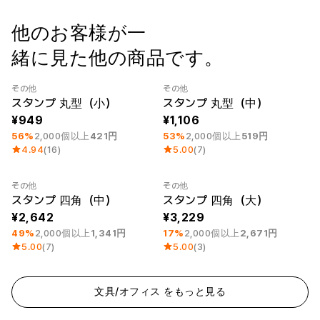
ー
Printstar
サービス紹介
他のお客様が一
緒に見た他の商品です。
日本語
素材
キュレーション
綿
団体Tシャツ
その他
その他
ポリエステル
レビューBEST
最小注文数量 1個
Category Best
最小注文数量 1個
スタンプ 丸型（小）
スタンプ 丸型（中）
綿/ポリエステル
販売BEST
ナイロン
デイリーTシャツ
949
1,106
機能性
様々なカラー
56%
2,000個以上
421円
53%
2,000個以上
519円
テリー
スウェットシャツ&
4.94
(16)
5.00
(7)
起毛
パンツ
ダウンジャケット
四季別必須アイテム
その他
その他
シースルートップス
最小注文数量 1個
最小注文数量 1個
スタンプ 四角（中）
スタンプ 四角（大）
&チューブトップ
2,642
3,229
49%
2,000個以上
1,341円
17%
2,000個以上
2,671円
5.00
(7)
5.00
(3)
文具/オフィス をもっと見る