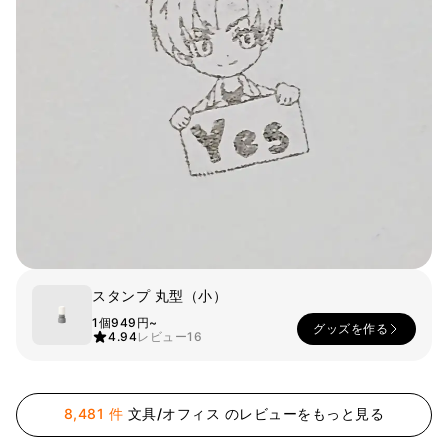
スマホ
リビング
ファブリック
アウター
パンツ
法被/ロー
スポーツ
ブ
キッズ
カラー
ペット
フレーム
スタンプ 丸型（小）
会員登録
1個
949円~
グッズを作る
4.94
レビュー
16
ログイン
袖タイプ
人気ブランド
1：1お問い合わせ
袖なし
GILDAN
8,481 件
文具/オフィス のレビューをもっと見る
半袖
Champion
カスタマーセンタ
長袖
AAA