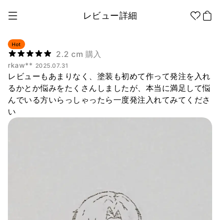
レビュー詳細
Hot
2.2 cm 購入
rkaw**
2025.07.31
1個から制作
販促品/
グッズ作りの
レビューもあまりなく、塗装も初めて作って発注を入れ
ノベルティ
ノウハウ
るかとか悩みをたくさんしましたが、本当に満足して悩
んでいる方いらっしゃったら一度発注入れてみてくださ
アパレル
アパレル カテゴリー
い
ファッション小物
ファングッズ
全商品
Tシャツ
シャツ
ステッカー
紙製品
文具/オフィス
スウェッ
フードパ
ジップア
トシャツ
ーカー
ップ