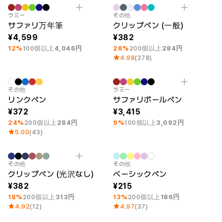
最小注文数量 10個
刻印
最小注文数量 1個
Category Best
ラミー
その他
サファリ万年筆
クリップペン (一般)
4,599
382
12%
100個以上
4,046円
26%
200個以上
284円
4.98
(278)
最小注文数量 1個
最小注文数量 10個
刻印
その他
ラミー
リンクペン
サファリボールペン
372
3,415
24%
200個以上
284円
9%
100個以上
3,092円
5.00
(43)
最小注文数量 1個
最小注文数量 1個
その他
その他
クリップペン (光沢なし)
ベーシックペン
382
215
18%
200個以上
313円
13%
200個以上
186円
4.92
(12)
4.97
(37)