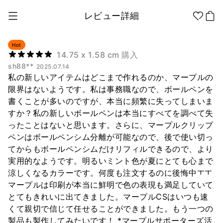
レビュー詳細
Hot
14.75 x 1.58 cm 購入
sh88**
2025.07.14
1個から制作
販促品/
グッズ作りの
私の新しいアイテムはどこまで作れるのか、マープルの
ノベルティ
ノウハウ
限界はないようです。私は事務職なので、ボールペンを
書くことが多いのですが、本当に頻繁に失ってしまいま
アパレル
アパレル カテゴリー
すか？私の新しいボールペンは本当にすべてを調べて失
ファッション小物
ったことはないと思います。さらに、マープルクリップ
ペンはボールペンシム分離が可能なので、後で使い切っ
ファングッズ
てからもボールペンシムだけリフィルできるので、より
全商品
Tシャツ
シャツ
実用的なようです。明るいミント色が夏にとても心まで
ステッカー
涼しくなるカラーです。何度も注文するのに後悔中ㅜㅜ
紙製品
マープルは印刷が本当に鮮明で色の表現も満足していて
とてもきれいに出てきました。マープルCSはいつも速
文具/オフィス
くて親切で信じて任せることができました。もう一つの
スウェッ
フードパ
ジップア
トシャツ
ーカー
ップ
製品も製作してみたいです！ *マープルサポーターズ活