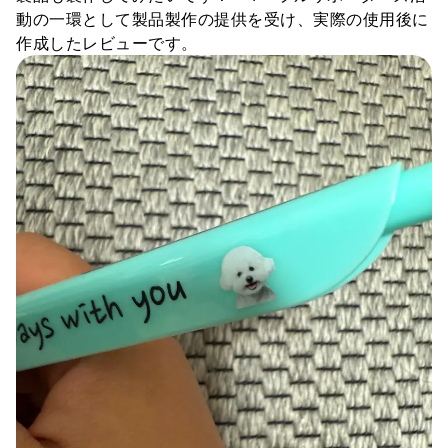
スマホ
動の一環として製品製作の提供を受け、実際の使用後に
リビング
作成したレビューです。
ファブリック
アウター
パンツ
法被/ロー
スポーツ
ブ
キッズ
カラー
ペット
フレーム
会員登録
ログイン
袖タイプ
人気ブランド
1：1お問い合わせ
袖なし
GILDAN
半袖
Champion
カスタマーセンタ
長袖
AAA