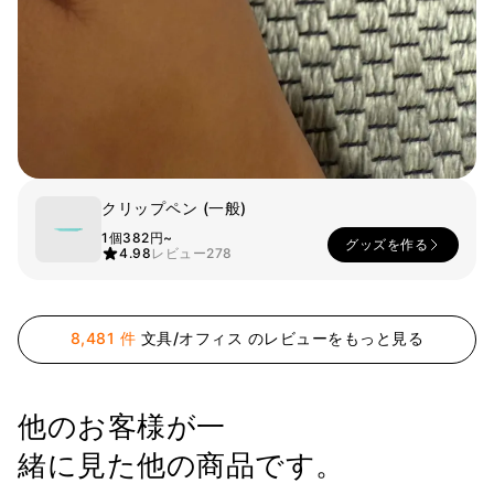
ー
Printstar
サービス紹介
日本語
素材
キュレーション
綿
団体Tシャツ
ポリエステル
レビューBEST
綿/ポリエステル
販売BEST
ナイロン
デイリーTシャツ
機能性
様々なカラー
クリップペン (一般)
テリー
スウェットシャツ&
1個
382円~
グッズを作る
起毛
パンツ
4.98
レビュー
278
ダウンジャケット
四季別必須アイテム
シースルートップス
&チューブトップ
8,481 件
文具/オフィス のレビューをもっと見る
他のお客様が一
緒に見た他の商品です。