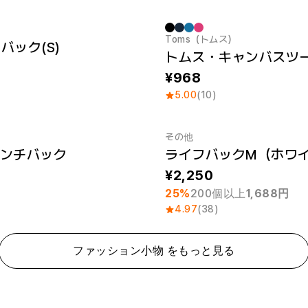
Toms（トムス）
バック(S)
968
5.00
(10)
その他
ンチバック
ライフバックM（ホワ
最小注文数量 1個
2,250
25%
200個以上
1,688円
4.97
(38)
ファッション小物 をもっと見る