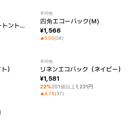
その他
四角エコーバック(Ｍ)
トムス・キャンバスツートントート (S)
1,566
5.00
(24)
その他
イト）
リネンエコバック（ネイビー）
最小注文数量 1個
1,581
22%
201個以上
1,231円
4.76
(37)