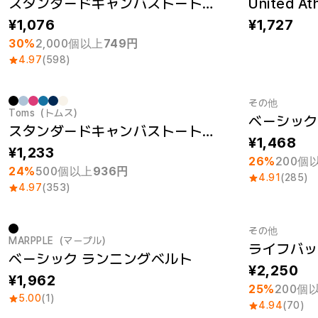
スタンダードキャンバストートバック（M）
1,076
1,727
30%
2,000個以上
749円
4.97
(598)
その他
Toms（トムス）
ベーシック
最小注文数量 1個
最小注文数量
スタンダードキャンバストートバック（L）
1,468
1,233
26%
200個
24%
500個以上
936円
4.91
(285)
4.97
(353)
その他
MARPPLE（マープル）
ライフバッ
New
最小注文数量
ベーシック ランニングベルト
2,250
1,962
25%
200個
5.00
(1)
4.94
(70)