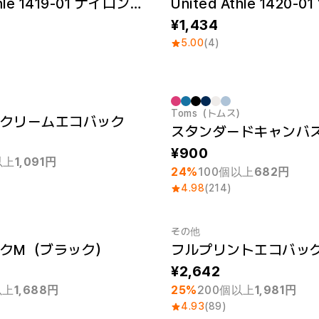
United Athle 1419-01 ナイロンストリングジムサック
1,434
5.00
(4)
Toms（トムス）
クリームエコバック
 1個
最小注文数量 1個
900
以上
1,091円
24%
100個以上
682円
4.98
(214)
その他
クM（ブラック）
フルプリントエコバッ
 1個
最小注文数量 1個
2,642
以上
1,688円
25%
200個以上
1,981円
4.93
(89)