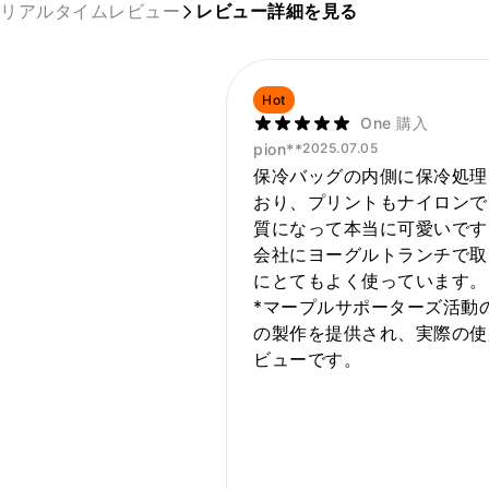
リアルタイムレビュー
レビュー詳細を見る
Hot
One 購入
pion**
2025.07.05
保冷バッグの内側に保冷処理
おり、プリントもナイロンで
質になって本当に可愛いです
会社にヨーグルトランチで取
にとてもよく使っています。
*マープルサポーターズ活動
の製作を提供され、実際の使
ビューです。