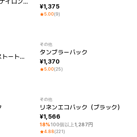
United Athle 1420-01 ナイロンミニクロスバッグ
1,375
5.00
(9)
その他
タンブラーバック
スタンダードキャンバストートバック（S）
1,370
5.00
(25)
その他
ク
リネンエコバック（ブラック）
最小注文数量 1個
1,566
18%
100個以上
1,287円
4.88
(221)