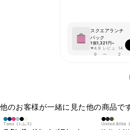
スクエアランチ
バック
1個
1,321円~
4.9
レビュ
14
9
ー
2
他のお客様が一緒に見た他の商品で
Toms（トムス）
United At
最小注文数量 1個
New