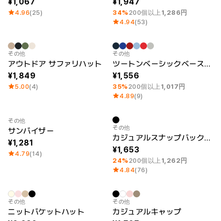
1,067
1,947
4.96
(25)
34%
200個以上
1,286円
4.94
(53)
最小注文数量 1個
その他
その他
アウトドア サファリハット
ツートンベーシックベースボールキャップ
1,849
1,556
5.00
(4)
35%
200個以上
1,017円
4.89
(9)
その他
最小注文数量 1個
その他
サンバイザー
カジュアルスナップバックキャップ
1,281
1,653
4.79
(14)
24%
200個以上
1,262円
4.84
(76)
刺繍
Sale
その他
その他
ニットバケットハット
カジュアルキャップ