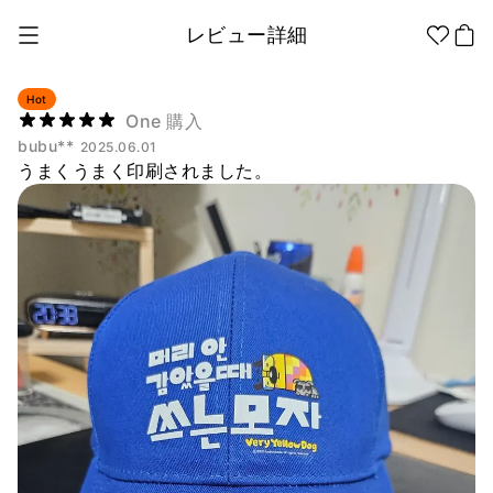
レビュー詳細
Hot
One 購入
bubu**
2025.06.01
1個から制作
販促品/
グッズ作りの
うまくうまく印刷されました。
ノベルティ
ノウハウ
アパレル
アパレル カテゴリー
ファッション小物
ファングッズ
全商品
Tシャツ
シャツ
ステッカー
紙製品
文具/オフィス
スウェッ
フードパ
ジップア
トシャツ
ーカー
ップ