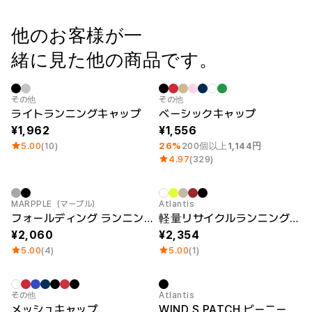
ー
Printstar
サービス紹介
他のお客様が一
日本語
緒に見た他の商品です。
素材
キュレーション
綿
団体Tシャツ
ポリエステル
レビューBEST
Sale
最小注文数量 1個
Category Best
その他
その他
綿/ポリエステル
販売BEST
ライトランニングキャップ
ベーシックキャップ
ナイロン
デイリーTシャツ
機能性
様々なカラー
1,962
1,556
テリー
スウェットシャツ&
5.00
(10)
26%
200個以上
1,144円
起毛
パンツ
4.97
(329)
ダウンジャケット
四季別必須アイテム
シースルートップス
&チューブトップ
New
MARPPLE（マープル）
Atlantis
フォールディング ランニングキャップ
軽量リサイクルランニングキャップ
2,060
2,354
5.00
(4)
5.00
(1)
最小注文数量 1個
New
その他
Atlantis
メッシュキャップ
WIND S PATCH ビーニー