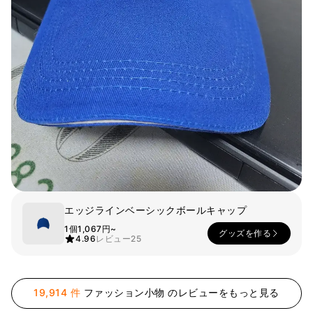
スマホ
リビング
ファブリック
アウター
パンツ
法被/ロー
スポーツ
ブ
キッズ
カラー
ペット
フレーム
エッジラインベーシックボールキャップ
会員登録
1個
1,067円~
グッズを作る
4.96
レビュー
25
ログイン
袖タイプ
人気ブランド
1：1お問い合わせ
袖なし
GILDAN
19,914 件
ファッション小物 のレビューをもっと見る
半袖
Champion
カスタマーセンタ
長袖
AAA