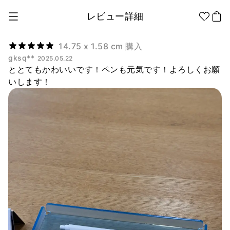
レビュー詳細
14.75 x 1.58 cm 購入
gksq**
2025.05.22
ととてもかわいいです！ペンも元気です！よろしくお願
1個から制作
販促品/
グッズ作りの
ノベルティ
ノウハウ
いします！
アパレル
アパレル カテゴリー
ファッション小物
ファングッズ
全商品
Tシャツ
シャツ
ステッカー
紙製品
文具/オフィス
スウェッ
フードパ
ジップア
トシャツ
ーカー
ップ