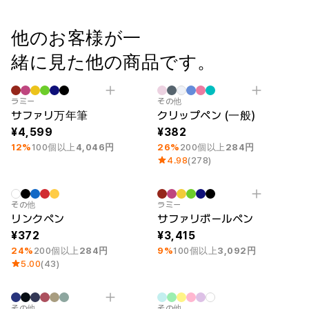
ー
Printstar
サービス紹介
他のお客様が一
日本語
素材
キュレーション
緒に見た他の商品です。
綿
団体Tシャツ
ポリエステル
レビューBEST
最小注文数量 10個
刻印
最小注文数量 1個
Category Best
綿/ポリエステル
販売BEST
ラミー
その他
サファリ万年筆
クリップペン (一般)
ナイロン
デイリーTシャツ
機能性
様々なカラー
4,599
382
テリー
スウェットシャツ&
12%
100個以上
4,046円
26%
200個以上
284円
起毛
パンツ
4.98
(278)
ダウンジャケット
四季別必須アイテム
シースルートップス
&チューブトップ
最小注文数量 1個
最小注文数量 10個
刻印
その他
ラミー
リンクペン
サファリボールペン
372
3,415
24%
200個以上
284円
9%
100個以上
3,092円
5.00
(43)
最小注文数量 1個
最小注文数量 1個
その他
その他