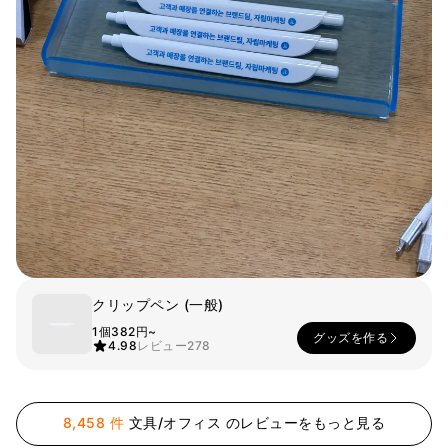
スマホ
リビング
ファブリック
アウター
パンツ
法被/ロー
スポーツ
ブ
キッズ
カラー
ペット
フレーム
クリップペン (一般)
会員登録
1個
382円~
グッズを作る
4.98
レビュー
278
ログイン
袖タイプ
人気ブランド
1：1お問い合わせ
袖なし
GILDAN
8,458 件
文具/オフィス のレビューをもっと見る
半袖
Champion
カスタマーセンタ
長袖
AAA