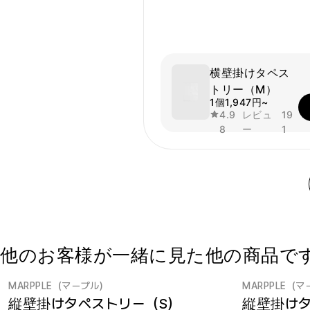
横壁掛けタペス
トリー（M）
1個
1,947円~
4.9
レビュ
19
8
ー
1
他のお客様が一緒に見た他の商品で
MARPPLE（マープル）
MARPPLE（
縦壁掛けタペストリー（S）
縦壁掛けタ
マープルファブリック/カバー1位