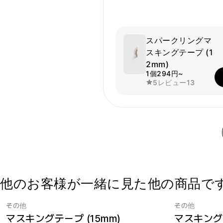
スパークリングマ
スキングテープ (1
2mm)
1個
294円~
5
レビュー
13
他のお客様が一緒に見た他の商品で
その他
その他
マスキングテープ (15mm)
マスキングテ
最小注文数量 1個
マープルマスキングテープ1位
最小注文数量