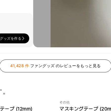
グッズを作る
41,428 件
ファングッズ のレビューをもっと見る
す。
その他
ープ (12mm)
マスキングテープ (20m
 1個
最小注文数量 1個