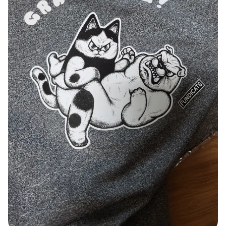
スマホ
リビング
ファブリック
アウター
パンツ
法被/ロー
スポーツ
ブ
キッズ
カラー
ペット
フレーム
会員登録
ログイン
袖タイプ
人気ブランド
1：1お問い合わせ
袖なし
GILDAN
半袖
Champion
カスタマーセンタ
長袖
AAA