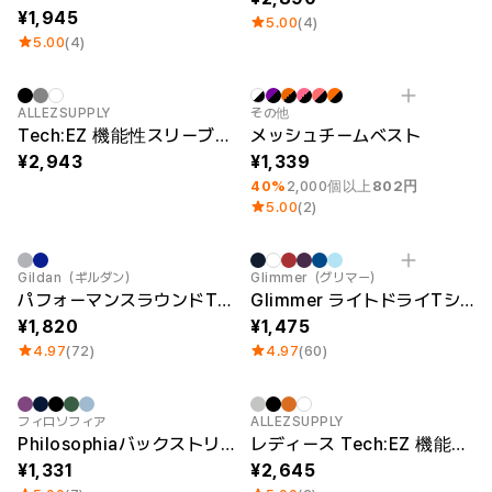
1,945
5.00
(4)
5.00
(4)
New
最小注文数量 1個
ALLEZSUPPLY
その他
Tech:EZ 機能性スリーブレストップ
メッシュチームベスト
2,943
1,339
40%
2,000個以上
802円
5.00
(2)
Sale
Gildan（ギルダン）
Glimmer（グリマー）
パフォーマンスラウンドTシャツ
Glimmer ライトドライTシャツ
1,820
1,475
4.97
(72)
4.97
(60)
Sale
New
フィロソフィア
ALLEZSUPPLY
Philosophiaバックストリング カバーアップ ノースリーブ
レディース Tech:EZ 機能性シングレット
1,331
2,645