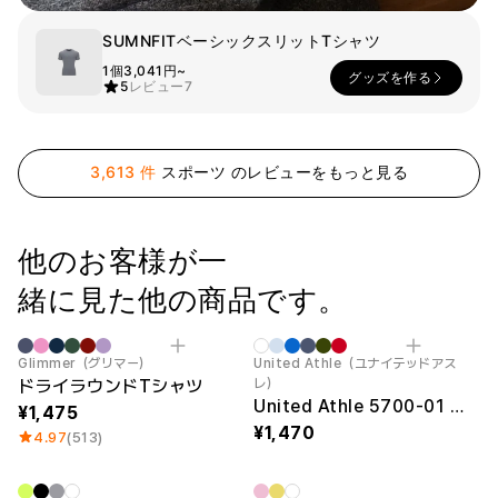
ー
Printstar
サービス紹介
SUMNFITベーシックスリットTシャツ
1個
3,041円~
グッズを作る
日本語
5
レビュー
7
素材
キュレーション
綿
団体Tシャツ
ポリエステル
レビューBEST
綿/ポリエステル
販売BEST
3,613 件
スポーツ のレビューをもっと見る
ナイロン
デイリーTシャツ
機能性
様々なカラー
テリー
スウェットシャツ&
起毛
パンツ
他のお客様が一
ダウンジャケット
四季別必須アイテム
シースルートップス
緒に見た他の商品です。
&チューブトップ
Category Best
New
Glimmer（グリマー）
United Athle（ユナイテッドアス
ドライラウンドTシャツ
レ）
United Athle 5700-01 機能性ドライTシャツ
1,475
1,470
4.97
(513)