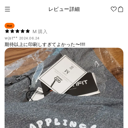
レビュー詳細
Hot
M 購入
wjst**
2024.06.24
1個から制作
販促品/
グッズ作りの
期待以上に印刷しすぎてよかった〜!!!!
ノベルティ
ノウハウ
アパレル
アパレル カテゴリー
ファッション小物
ファングッズ
全商品
Tシャツ
シャツ
ステッカー
紙製品
文具/オフィス
スウェッ
フードパ
ジップア
トシャツ
ーカー
ップ