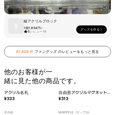
スマホ
リビング
ファブリック
縦アクリルブロック
アウター
パンツ
法被/ロー
1個
1,654円~
グッズを作る
スポーツ
5
レビュー
19
ブ
キッズ
カラー
41,428 件
ファングッズ のレビューをもっと見る
ペット
フレーム
他のお客様が一
緒に見た他の商品です。
会員登録
アクリル名札
自由形アクリルマグネットクリップ
ログイン
New
New
袖タイプ
人気ブランド
333
313
1：1お問い合わせ
袖なし
GILDAN
半袖
Champion
カスタマーセンタ
その他
MARPPLE（マープル）
長袖
AAA