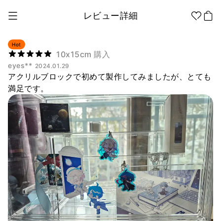
レビュー詳細
Hot
10x15cm 購入
eyes**
2024.01.29
1個から制作
販促品/
グッズ作りの
アクリルブロックで初めて製作してみましたが、とても
ノベルティ
ノウハウ
満足です。
アパレル
アパレル カテゴリー
ファッション小物
ファングッズ
全商品
Tシャツ
シャツ
ステッカー
紙製品
文具/オフィス
スウェッ
フードパ
ジップア
トシャツ
ーカー
ップ