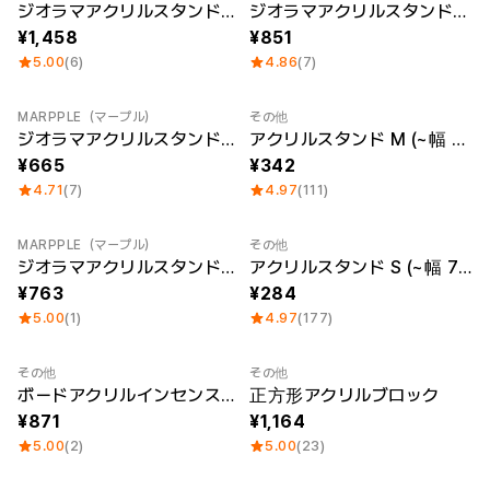
ー
New
New
ジオラマアクリルスタンド（A5）
ジオラマアクリルスタンド（A6）
Printstar
サービス紹介
1,458
851
5.00
(6)
4.86
(7)
日本語
素材
キュレーション
MARPPLE（マープル）
その他
綿
団体Tシャツ
New
Sale
ジオラマアクリルスタンド（ミニ）
アクリルスタンド M (~幅 14cm)
ポリエステル
レビューBEST
綿/ポリエステル
販売BEST
665
342
ナイロン
デイリーTシャツ
4.71
(7)
4.97
(111)
機能性
様々なカラー
テリー
スウェットシャツ&
起毛
パンツ
MARPPLE（マープル）
その他
New
ダウンジャケット
四季別必須アイテム
ジオラマアクリルスタンド（正方形）
アクリルスタンド S (~幅 7cm)
シースルートップス
763
284
&チューブトップ
5.00
(1)
4.97
(177)
その他
その他
Sale
Sale
ボードアクリルインセンスホルダー
正方形アクリルブロック
871
1,164
5.00
(2)
5.00
(23)