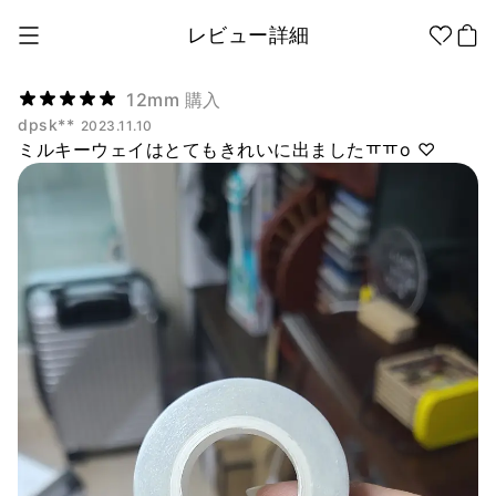
レビュー詳細
12mm 購入
dpsk**
2023.11.10
ミルキーウェイはとてもきれいに出ましたㅠㅠo ♡
1個から制作
販促品/
グッズ作りの
ノベルティ
ノウハウ
アパレル
アパレル カテゴリー
ファッション小物
ファングッズ
全商品
Tシャツ
シャツ
ステッカー
紙製品
文具/オフィス
スウェッ
フードパ
ジップア
トシャツ
ーカー
ップ