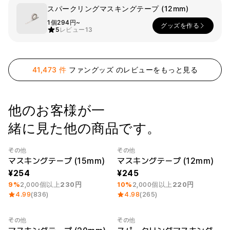
ー
スパークリングマスキングテープ (12mm)
Printstar
サービス紹介
1個
294円~
グッズを作る
5
レビュー
13
日本語
素材
キュレーション
綿
団体Tシャツ
ポリエステル
レビューBEST
41,473 件
ファングッズ のレビューをもっと見る
綿/ポリエステル
販売BEST
ナイロン
デイリーTシャツ
機能性
様々なカラー
テリー
スウェットシャツ&
他のお客様が一
起毛
パンツ
ダウンジャケット
四季別必須アイテム
緒に見た他の商品です。
シースルートップス
&チューブトップ
その他
その他
最小注文数量 1個
Category Best
最小注文数量 1個
マスキングテープ (15mm)
マスキングテープ (12mm)
254
245
9%
2,000個以上
230円
10%
2,000個以上
220円
4.99
(836)
4.98
(265)
その他
その他
最小注文数量 1個
最小注文数量 1個