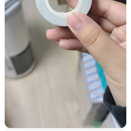
スマホ
リビング
ファブリック
アウター
パンツ
法被/ロー
スポーツ
ブ
キッズ
カラー
ペット
フレーム
会員登録
ログイン
袖タイプ
人気ブランド
1：1お問い合わせ
袖なし
GILDAN
半袖
Champion
カスタマーセンタ
長袖
AAA