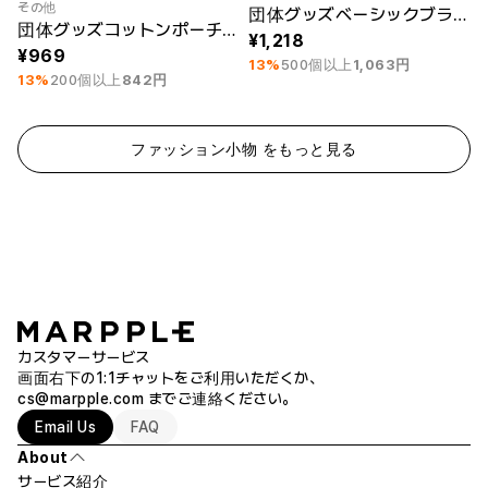
最小注文数量 30個
最小注文数量 30個
その他
団体グッズベーシックブラックポーチ（L)
団体グッズコットンポーチ（小)
1,218
969
13%
500個以上
1,063円
13%
200個以上
842円
ファッション小物 をもっと見る
カスタマーサービス
画面右下の1:1チャットをご利用いただくか、
cs@marpple.com
までご連絡ください。
Email Us
FAQ
About
サービス紹介