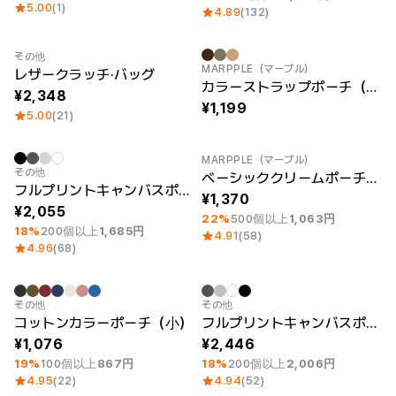
5.00
(1)
4.89
(132)
その他
New
MARPPLE（マープル）
レザークラッチ·バッグ
カラーストラップポーチ（大）
2,348
1,199
5.00
(21)
MARPPLE（マープル）
最小注文数量 1個
最小注文数量 1個
その他
ベーシッククリームポーチ（L）
フルプリントキャンバスポーチ（M）
1,370
2,055
22%
500個以上
1,063円
18%
200個以上
1,685円
4.91
(58)
4.96
(68)
最小注文数量 1個
最小注文数量 1個
その他
その他
コットンカラーポーチ（小）
フルプリントキャンバスポーチ（L）
1,076
2,446
19%
100個以上
867円
18%
200個以上
2,006円
4.95
(22)
4.94
(52)