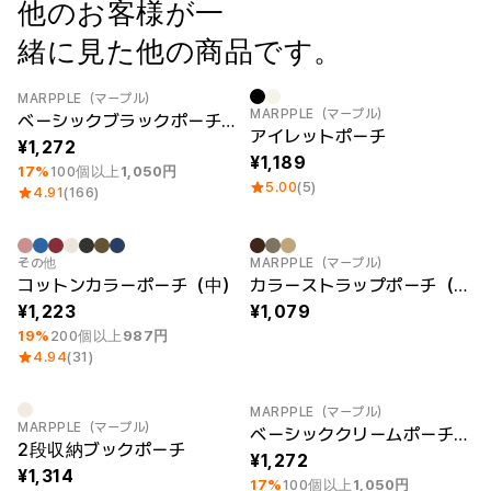
ー
他のお客様が一
Printstar
サービス紹介
緒に見た他の商品です。
日本語
素材
キュレーション
MARPPLE（マープル）
最小注文数量 1個
New
MARPPLE（マープル）
綿
ベーシックブラックポーチ（M）
団体Tシャツ
アイレットポーチ
ポリエステル
レビューBEST
1,272
綿/ポリエステル
1,189
販売BEST
17%
100個以上
1,050円
ナイロン
デイリーTシャツ
5.00
(5)
4.91
(166)
機能性
様々なカラー
テリー
スウェットシャツ&
起毛
パンツ
最小注文数量 1個
New
その他
MARPPLE（マープル）
ダウンジャケット
四季別必須アイテム
コットンカラーポーチ（中）
カラーストラップポーチ（小）
シースルートップス
&チューブトップ
1,223
1,079
19%
200個以上
987円
4.94
(31)
MARPPLE（マープル）
最小注文数量 1個
MARPPLE（マープル）
ベーシッククリームポーチ（M）
2段収納ブックポーチ
1,272
1,314
17%
100個以上
1,050円