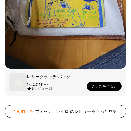
スマホ
リビング
ファブリック
アウター
パンツ
法被/ロー
スポーツ
ブ
キッズ
カラー
ペット
フレーム
レザークラッチ·バッグ
1個
2,348円~
グッズを作る
5
レビュー
21
会員登録
ログイン
19,914 件
ファッション小物 のレビューをもっと見る
袖タイプ
人気ブランド
1：1お問い合わせ
袖なし
GILDAN
半袖
Champion
カスタマーセンタ
長袖
AAA