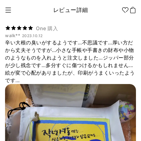
レビュー詳細
One 購入
walk**
2023.10.12
辛い大根の臭いがするようです…不思議です…厚い方だ
1個から制作
販促品/
グッズ作りの
ノベルティ
ノウハウ
から丈夫そうですが…小さな手帳や手書きの財布や小物
のようなものを入れようと注文しました…ジッパー部分
が少し残念です…多分すぐに傷つけるかもしれません...
アパレル
アパレル カテゴリー
絵が変で心配がありましたが、印刷がうまくいったよう
ファッション小物
です...
ファングッズ
全商品
Tシャツ
シャツ
ステッカー
紙製品
文具/オフィス
スウェッ
フードパ
ジップア
トシャツ
ーカー
ップ