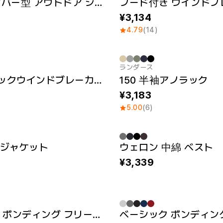
520 ジャンパー型 アウトドア ジャケット
フード付き ウインドブ
3,134
4.79
(14)
ランダース
Sale
501アノラックウインドブレーカー
150 半袖アノラック
3,183
5.00
(6)
ジャケット
ウェロン 中綿 ベスト
刺繍 / パッチ
New
3,339
ベーシック ボンディング フリース（フリース裏地）
New
刺繍 / パッチ
New