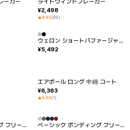
レーカー
ライトウィンドブレーカー
2,498
4.95
(99)
ウェロン ショートパファージャケット
New
5,492
エアボール ロング 中綿 コート
New
6,363
5.00
(1)
ベーシック ボンディング フリース ベスト（フリース裏地）
ベーシック ボンディング フリース フード ジップアップ（フリース裏地）
刺繍 / パッチ
New