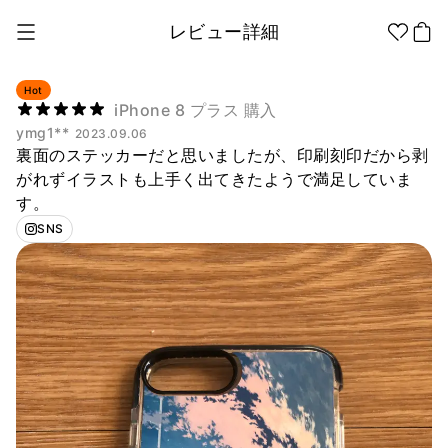
レビュー詳細
Hot
iPhone 8 プラス 購入
ymg1**
2023.09.06
1個から制作
販促品/
グッズ作りの
裏面のステッカーだと思いましたが、印刷刻印だから剥
ノベルティ
ノウハウ
がれずイラストも上手く出てきたようで満足していま
す。
アパレル
アパレル カテゴリー
SNS
ファッション小物
ファングッズ
全商品
Tシャツ
シャツ
ステッカー
紙製品
文具/オフィス
スウェッ
フードパ
ジップア
トシャツ
ーカー
ップ