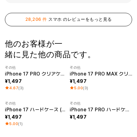
ー
Printstar
サービス紹介
28,206 件
スマホ のレビューをもっと見る
日本語
素材
キュレーション
綿
団体Tシャツ
ポリエステル
レビューBEST
他のお客様が一
綿/ポリエステル
販売BEST
ナイロン
デイリーTシャツ
緒に見た他の商品です。
機能性
様々なカラー
テリー
スウェットシャツ&
その他
その他
起毛
パンツ
iPhone 17 PRO クリアケース
iPhone 17 PRO MAX クリアケース
ダウンジャケット
四季別必須アイテム
シースルートップス
1,497
1,497
&チューブトップ
4.67
(3)
5.00
(3)
その他
その他
iPhone 17 ハードケース (光沢あり)
iPhone 17 PRO ハードケース (光沢あり)
1,497
1,497
5.00
(1)