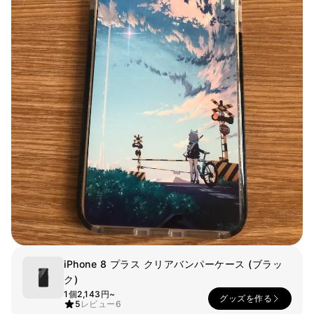
スマホ
リビング
ファブリック
アウター
パンツ
法被/ロー
スポーツ
ブ
キッズ
カラー
ペット
フレーム
会員登録
ログイン
iPhone 8 プラス クリアバンパーケース (ブラッ
袖タイプ
人気ブランド
ク)
1：1お問い合わせ
袖なし
GILDAN
1個
2,143円~
グッズを作る
半袖
Champion
5
レビュー
6
カスタマーセンタ
長袖
AAA