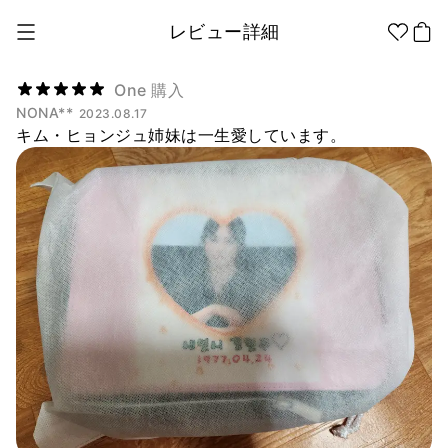
レビュー詳細
One 購入
NONA**
2023.08.17
キム・ヒョンジュ姉妹は一生愛しています。
1個から制作
販促品/
グッズ作りの
ノベルティ
ノウハウ
アパレル
アパレル カテゴリー
ファッション小物
ファングッズ
全商品
Tシャツ
シャツ
ステッカー
紙製品
文具/オフィス
スウェッ
フードパ
ジップア
トシャツ
ーカー
ップ