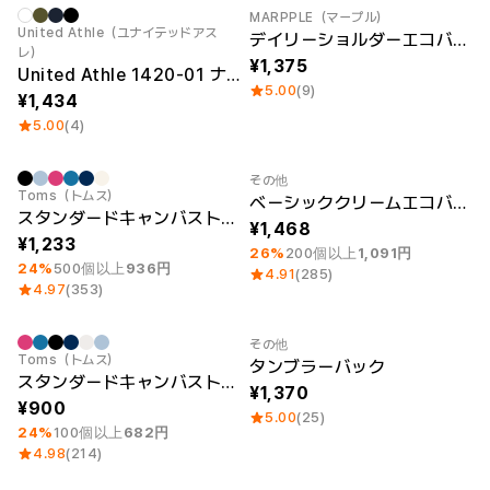
ー
MARPPLE（マープル）
Printstar
New
United Athle（ユナイテッドアス
サービス紹介
デイリーショルダーエコバッグ
レ）
1,375
United Athle 1420-01 ナイロンミニクロスバッグ
日本語
素材
キュレーション
5.00
(9)
1,434
綿
団体Tシャツ
5.00
(4)
ポリエステル
レビューBEST
綿/ポリエステル
販売BEST
ナイロン
その他
デイリーTシャツ
最小注文数量 1個
最小注文数量 1個
Toms（トムス）
ベーシッククリームエコバック
機能性
様々なカラー
スタンダードキャンバストートバック（L）
テリー
スウェットシャツ&
1,468
1,233
起毛
パンツ
26%
200個以上
1,091円
ダウンジャケット
四季別必須アイテム
24%
500個以上
936円
4.91
(285)
シースルートップス
4.97
(353)
&チューブトップ
その他
最小注文数量 1個
Toms（トムス）
タンブラーバック
スタンダードキャンバストートバック（S）
1,370
900
5.00
(25)
24%
100個以上
682円
4.98
(214)