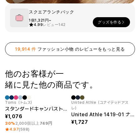
スマホ
スクエアランチバック
リビング
1個
1,321円~
グッズを作る
4.99
レビュー
142
ファブリック
アウター
パンツ
法被/ロー
スポーツ
ブ
19,914 件
ファッション小物 のレビューをもっと見る
キッズ
カラー
ペット
他のお客様が一
フレーム
緒に見た他の商品です。
会員登録
最小注文数量 1個
New
Toms（トムス）
United Athle（ユナイテッドアス
スタンダードキャンバストートバック（M）
レ）
ログイン
United Athle 1419-01 ナイロンストリングジムサック
1,076
袖タイプ
人気ブランド
1,727
30%
2,000個以上
749円
1：1お問い合わせ
袖なし
GILDAN
4.97
(598)
半袖
Champion
カスタマーセンタ
長袖
AAA