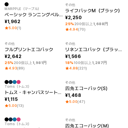
その他
New
最小注文数量 1個
MARPPLE（マープル）
ライフバックM（ブラック）
ベーシック ランニングベルト
2,250
1,962
25%
200個以上
1,688円
5.00
(1)
4.94
(70)
その他
その他
最小注文数量 1個
最小注文数量 1個
フルプリントエコバック
リネンエコバック（ブラック）
2,642
1,566
25%
200個以上
1,981円
18%
100個以上
1,287円
4.93
(89)
4.88
(221)
その他
Sale
Sale
Toms（トムス）
四角エコーバック(S)
トムス・キャンバスツートントート (M)
1,468
1,115
5.00
(47)
5.00
(13)
その他
Toms（トムス）
四角エコーバック(Ｍ)