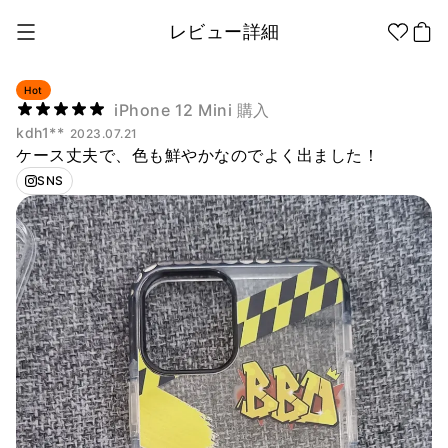
レビュー詳細
Hot
iPhone 12 Mini 購入
kdh1**
2023.07.21
1個から制作
販促品/
グッズ作りの
ケース丈夫で、色も鮮やかなのでよく出ました！
ノベルティ
ノウハウ
SNS
アパレル
アパレル カテゴリー
ファッション小物
ファングッズ
全商品
Tシャツ
シャツ
ステッカー
紙製品
文具/オフィス
スウェッ
フードパ
ジップア
トシャツ
ーカー
ップ