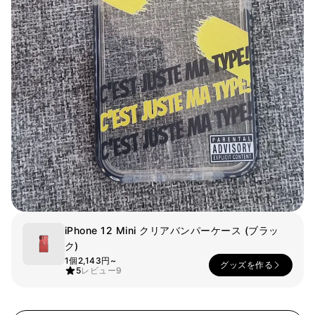
スマホ
リビング
ファブリック
アウター
パンツ
法被/ロー
スポーツ
ブ
キッズ
カラー
ペット
フレーム
会員登録
iPhone 12 Mini クリアバンパーケース (ブラッ
ク)
ログイン
1個
2,143円~
グッズを作る
袖タイプ
人気ブランド
5
レビュー
9
1：1お問い合わせ
袖なし
GILDAN
半袖
Champion
カスタマーセンタ
長袖
AAA