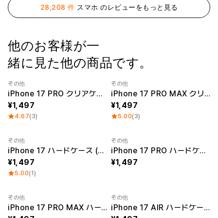
ー
28,208 件
スマホ のレビューをもっと見る
Printstar
サービス紹介
日本語
素材
キュレーション
他のお客様が一
綿
団体Tシャツ
緒に見た他の商品です。
ポリエステル
レビューBEST
綿/ポリエステル
販売BEST
ナイロン
デイリーTシャツ
その他
その他
機能性
様々なカラー
iPhone 17 PRO クリアケース
iPhone 17 PRO MAX クリアケース
テリー
スウェットシャツ&
1,497
1,497
起毛
パンツ
4.67
(3)
5.00
(3)
ダウンジャケット
四季別必須アイテム
シースルートップス
&チューブトップ
その他
その他
iPhone 17 ハードケース (光沢あり)
iPhone 17 PRO ハードケース (光沢あり)
1,497
1,497
5.00
(1)
その他
その他
iPhone 17 PRO MAX ハードケース (光沢あり)
iPhone 17 AIR ハードケース (光沢あり)