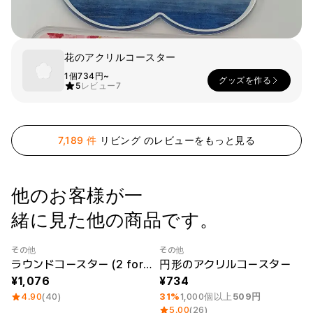
スマホ
リビング
ファブリック
花のアクリルコースター
アウター
パンツ
法被/ロー
1個
734円~
グッズを作る
スポーツ
5
レビュー
7
ブ
キッズ
カラー
7,189 件
リビング のレビューをもっと見る
ペット
フレーム
他のお客様が一
緒に見た他の商品です。
会員登録
その他
その他
ログイン
最小注文数量 1個
Category Best
ラウンドコースター (2 for 1)
円形のアクリルコースター
袖タイプ
人気ブランド
1：1お問い合わせ
1,076
734
袖なし
GILDAN
4.90
(40)
31%
1,000個以上
509円
半袖
Champion
カスタマーセンタ
5.00
(26)
長袖
AAA