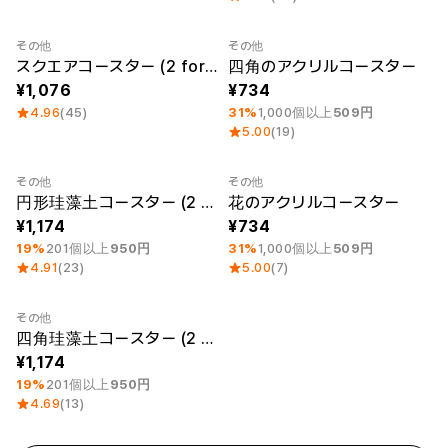
ー
Printstar
サービス紹介
その他
その他
最小注文数量 1個
スクエアコースター (2 for 1)
四角のアクリルコースター
日本語
素材
キュレーション
1,076
734
綿
団体Tシャツ
4.96
(45)
31%
1,000個以上
509円
ポリエステル
レビューBEST
5.00
(19)
綿/ポリエステル
販売BEST
ナイロン
デイリーTシャツ
その他
その他
機能性
様々なカラー
最小注文数量 1個
最小注文数量 1個
円形珪藻土コースター (2 for 1)
花のアクリルコースター
テリー
スウェットシャツ&
起毛
パンツ
1,174
734
ダウンジャケット
四季別必須アイテム
19%
201個以上
950円
31%
1,000個以上
509円
シースルートップス
4.91
(23)
5.00
(7)
&チューブトップ
その他
最小注文数量 1個
四角珪藻土コースター (2 for 1)
1,174
19%
201個以上
950円
4.69
(13)