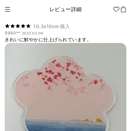
レビュー詳細
10.3x10cm 購入
9990**
2023.03.09
きれいに鮮やかに仕上げられています。
1個から制作
販促品/
グッズ作りの
ノベルティ
ノウハウ
アパレル
アパレル カテゴリー
ファッション小物
ファングッズ
全商品
Tシャツ
シャツ
ステッカー
紙製品
文具/オフィス
スウェッ
フードパ
ジップア
トシャツ
ーカー
ップ