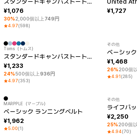
スタンダードキャンバストートバック（M）
1,076
1,727
30%
2,000個以上
749円
4.97
(598)
その他
Toms（トムス）
ベーシック
最小注文数量 1個
最小注文数量
スタンダードキャンバストートバック（L）
1,468
1,233
26%
200個
24%
500個以上
936円
4.91
(285)
4.97
(353)
その他
MARPPLE（マープル）
ライフバッ
New
最小注文数量
ベーシック ランニングベルト
2,250
1,962
25%
200個
5.00
(1)
4.94
(70)