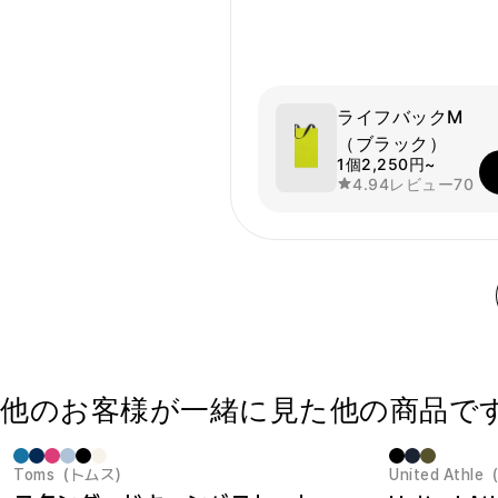
ライフバックM
（ブラック）
1個
2,250円~
4.94
レビュー
70
他のお客様が一緒に見た他の商品で
Toms（トムス）
United At
最小注文数量 1個
New