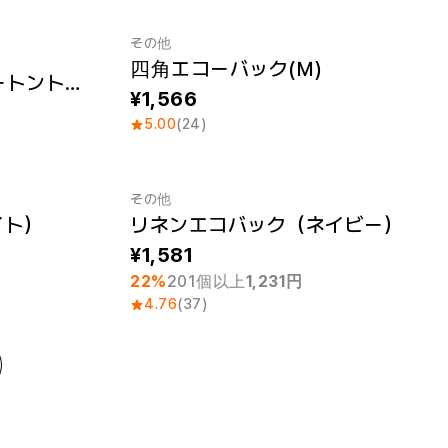
その他
四角エコーバック(Ｍ)
トムス・キャンバスツートントート (S)
1,566
5.00
(24)
その他
イト）
リネンエコバック（ネイビー）
最小注文数量 1個
1,581
22%
201個以上
1,231円
4.76
(37)