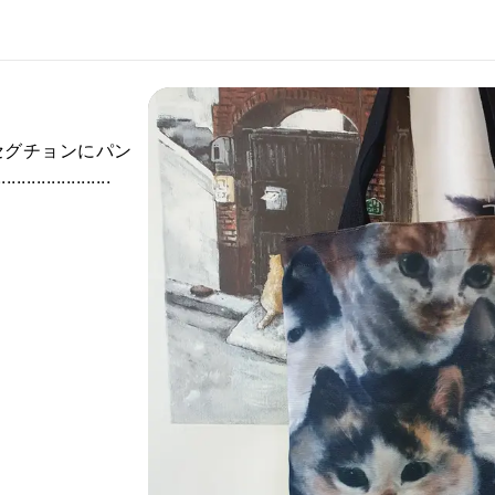
セグチョンにパン
..................