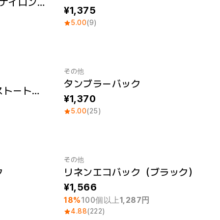
United Athle 1420-01 ナイロンミニクロスバッグ
1,375
5.00
(9)
その他
タンブラーバック
スタンダードキャンバストートバック（S）
1,370
5.00
(25)
その他
ク
リネンエコバック（ブラック）
最小注文数量 1個
1,566
18%
100個以上
1,287円
4.88
(222)