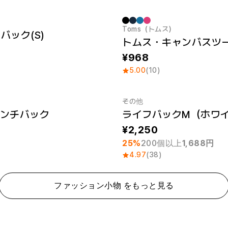
Toms（トムス）
バック(S)
968
5.00
(10)
その他
ンチバック
ライフバックM（ホワ
最小注文数量 1個
2,250
25%
200個以上
1,688円
4.97
(38)
ファッション小物 をもっと見る