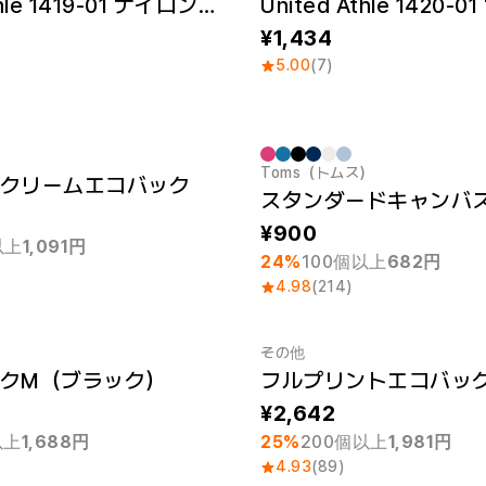
United Athle 1419-01 ナイロンストリングジムサック
1,434
5.00
(7)
Toms（トムス）
クリームエコバック
 1個
最小注文数量 1個
900
以上
1,091円
24%
100個以上
682円
4.98
(214)
その他
クM（ブラック）
フルプリントエコバッ
 1個
最小注文数量 1個
2,642
以上
1,688円
25%
200個以上
1,981円
4.93
(89)