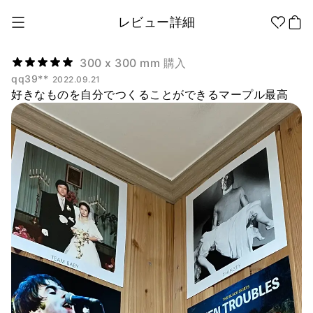
レビュー詳細
300 x 300 mm 購入
qq39**
2022.09.21
好きなものを自分でつくることができるマープル最高
1個から制作
販促品/
グッズ作りの
ノベルティ
ノウハウ
アパレル
アパレル カテゴリー
ファッション小物
ファングッズ
全商品
Tシャツ
シャツ
ステッカー
紙製品
文具/オフィス
スウェッ
フードパ
ジップア
トシャツ
ーカー
ップ