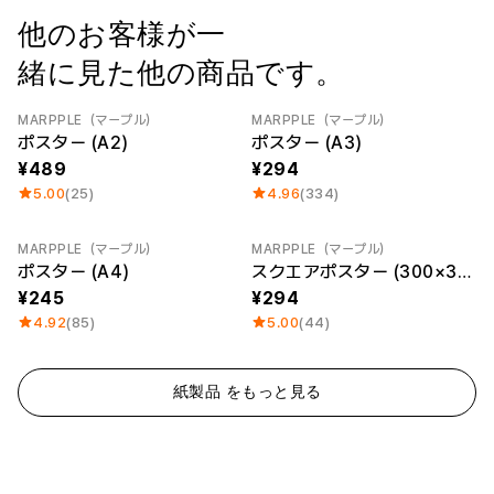
ー
Printstar
他のお客様が一
サービス紹介
緒に見た他の商品です。
日本語
素材
キュレーション
綿
団体Tシャツ
MARPPLE（マープル）
MARPPLE（マープル）
Category Best
ポスター (A2)
ポスター (A3)
ポリエステル
レビューBEST
綿/ポリエステル
販売BEST
489
294
ナイロン
デイリーTシャツ
5.00
(25)
4.96
(334)
機能性
様々なカラー
テリー
スウェットシャツ&
起毛
パンツ
MARPPLE（マープル）
MARPPLE（マープル）
ダウンジャケット
四季別必須アイテム
ポスター (A4)
スクエアポスター (300×300)
シースルートップス
245
294
&チューブトップ
4.92
(85)
5.00
(44)
紙製品 をもっと見る