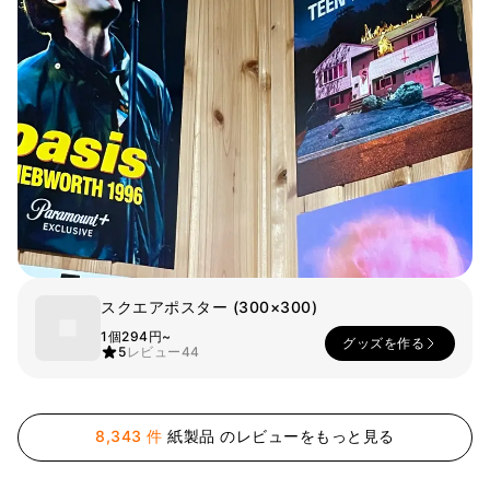
スマホ
リビング
ファブリック
アウター
パンツ
法被/ロー
スポーツ
ブ
キッズ
カラー
ペット
フレーム
スクエアポスター (300×300)
1個
294円~
グッズを作る
会員登録
5
レビュー
44
ログイン
袖タイプ
人気ブランド
8,343 件
紙製品 のレビューをもっと見る
1：1お問い合わせ
袖なし
GILDAN
半袖
Champion
カスタマーセンタ
長袖
AAA