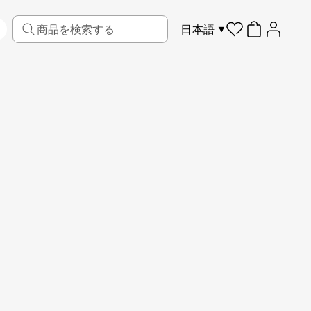
日本語
リビング
ファブリック
スポーツ
キッズ
ペット
フレーム