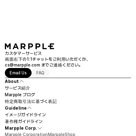
ださい。
見て一目惚れしました！ 可愛すぎて色感もすっきりし
3.4 x 3.2 cm 購入
- 印刷位置および大きさの違い
背景を消すことができない場合もございますので、その場合はこちらから
て 私たちの子犬キムアップルとすごいです💛 📌名前刻
ペット用品 もっと見る
生地の特性の違いや、ほとんどの印刷を手作業で行っている関係上、モニタ
ご連絡いたします。
印のクオリティも良く、揺れるたびに私は音もさらっと
ー上での位置や大きさと実際に印刷された位置や大きさに多少違いが生じる
可愛くて軽快です。 📌 軽くて丈夫で散歩用に毎日書く
場合がございます。ご希望の印刷位置および大きさをご要望欄にご記入いた
のにもぴったり、 環状なので、首輪やハーネスどこでも
だければご指定のとおり印刷いたします。別途で指定がなかった場合は、こ
デザインを自然な位置に配置したいです。
簡単に取り付けることができます。 何よりも満足でし
れらの理由での交換および返品はいたしかねます。
た ✨CS応対が本当に親切で速いという点！ 質問があ
- 追加注文時の既存商品とのカラーの違い
り、連絡しました。 本当に丁寧に応対してくださって
カスタマーサービス
アパレル商品は各面のデザインから【位置調節要請】ボタンをクリックして
生地のカラーおよびサイズは制作時期、生産シーズンごとに多少異なる場合
気持ちよく注文して使えました😊 自分で使ってみる
画面右下の1:1チャットをご利用いただくか、
位置調節を依頼することができます。 位置調節をご希望の場合、お客様
がございます。
cs@marpple.com
までご連絡ください。
と、 感性＋実用性＋満足できるサービスまで全て揃っ
が作業されたデザインを商品に最も似合う位置に調節いたします。 （デザ
- 科学製品の使用による損傷
Email Us
FAQ
インの大きさやカラーは修正せず、位置調節による交換/返品/払い戻しは
た製品だから プレゼント用にも、日常用にも積極的に
ウレタン転写(PU Heat Transfer)で印刷された商品は溶解力のある成分の入
できかねます。）
おすすめしたいです！ 🐾スタッフが実際に使用した後
About
った香水などを使用する場合、印刷部分が解けてしまう場合がございます。
サービス紹介
に書いたレビューです🐾
ご注意ください。
Marpple ブログ
特定商取引法に基づく表記
プリント可能な領域を超えたというメッセージが出てきました。
返品・交換が可能な期間
Guideline
商品に問題のある場合は、受け取り後7日以内にお問い合わせいただければ
イメージガイドライン
ご対応いたします。
アップロードしていただいたイメージまたは、テキストがプリント領域を超
著作権ガイドライン
えてしまっています。
Marpple Corp.
注文完了後、商品およびイメージを変更される場合、[制作準備中]の状態で
イメージまたは、テキストのサイズを小さくし、プリント領域の中に納ま
Marpple Corporation
MarppleShop