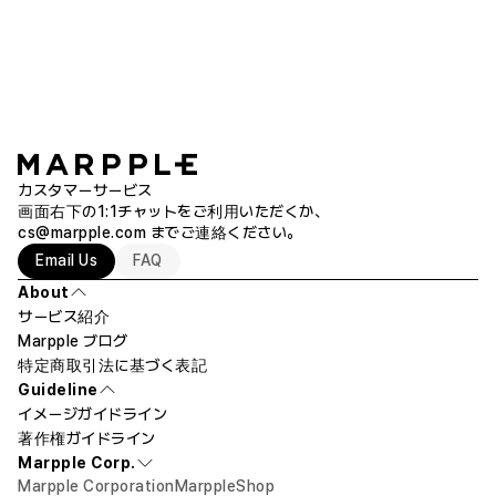
ランして手に握ってずっと触れるようになります🥹❤️印
5 x 15.9 cm 購入
刷クオリティも鮮明で正確にグッズを受けた時期待以
キーホルダー もっと見る
上でした。包装もすっきりしてどこかが売れるようなグ
ッズ感じ😍次に様々な形でさらに制作して知人にもプ
レゼントしたいです！ ※スタッフが実際の使用後に作成
したレビューです。
カスタマーサービス
画面右下の1:1チャットをご利用いただくか、
cs@marpple.com
までご連絡ください。
Email Us
FAQ
About
サービス紹介
Marpple ブログ
特定商取引法に基づく表記
Guideline
イメージガイドライン
著作権ガイドライン
Marpple Corp.
Marpple Corporation
MarppleShop