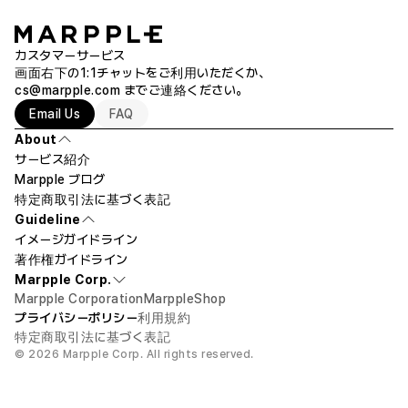
モニターやスマートフォンによって、実際の印刷色と異なる場合がありま
す。
著作権の権利を侵害するものはお断りしております。イメージの著作権者
写真ではなく、ドローイングやデザインソフトで作成されたデジタル画像
カスタマーサービス
または、原作者が公共で使えるイメージだと明示している場合や、イメー
は、思ったより印刷時の色味がくすんで見える場合があります。詳細はカ
画面右下の1:1チャットをご利用いただくか、
ジの著作権が満了した場合に限り、ご使用いただけます。
スタマーサポートでご確認ください。
cs@marpple.com
までご連絡ください。
Email Us
FAQ
製作時期や環境によって、以前に製作した商品と同じファイルであって
も、色味に差が出る場合があります。
About
希望のデザインを作ってもらうことはできますか？
サービス紹介
印刷位置にご希望がある場合は、注文書の［商品製作リクエスト］欄に
Marpple ブログ
ご記入いただくか、1:1チャットまたはカスタマーサポート（help@marpp
le.com）までご連絡ください。
特定商取引法に基づく表記
デザインをお作りすることはできません。
Guideline
しかし、アップロードしていただいたイメージの背景を消したり、ロゴカラ
ご注文前に商品の実寸サイズを必ずご確認ください。
イメージガイドライン
ーを修正したりするなど、 円滑なプリント作業のための簡単な修正は可
著作権ガイドライン
能です。
返品・交換が不可能な場合
Marpple Corp.
注文制作商品のため、お客様都合および以下の場合の返品・交換はいたしか
Marpple Corporation
MarppleShop
ねます。
プライバシーポリシー
利用規約
背景を消すことはできますか?
特定商取引法に基づく表記
- カラーの違い
© 2026 Marpple Corp. All rights reserved.
14,350円
50個
プリント方法や生地により、印刷後の色とモニターの色や紙へ印刷した場合
はい、可能です。注文する際、[背景を消す] にチェックし、ご注文してく
の色とは違いが生じる場合がございます。予めご了承ください。
ださい。
Let's design!
カートに入れる