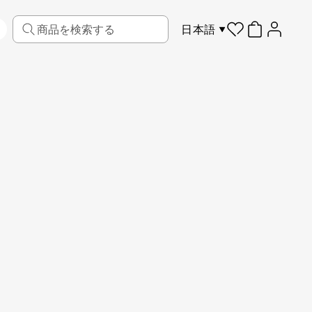
日本語
リビング
ファブリック
スポーツ
キッズ
ペット
フレーム
もっと見る