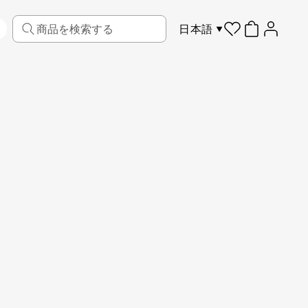
日本語
リビング
ファブリック
スポーツ
キッズ
ペット
フレーム
レビュー
1