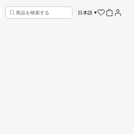
日本語
リビング
ファブリック
スポーツ
キッズ
ペット
フレーム