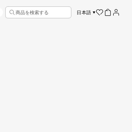
日本語
リビング
ファブリック
スポーツ
キッズ
ペット
フレーム