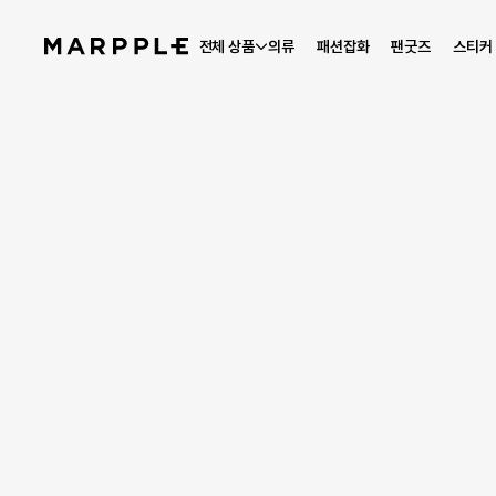
전체 상품
의류
패션잡화
팬굿즈
스티커
스토리