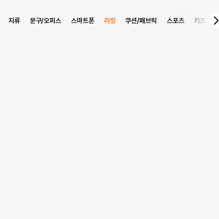
지류
문구/오피스
스마트폰
리빙
쿠션/패브릭
스포츠
키즈
상품 정보