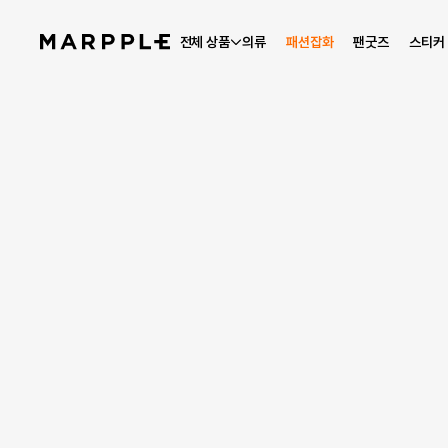
전체 상품
의류
패션잡화
팬굿즈
스티커
스토리