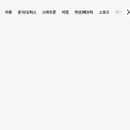
지류
문구/오피스
스마트폰
리빙
쿠션/패브릭
스포츠
키즈
상품 정보