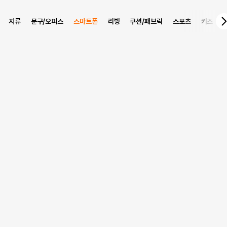
지류
문구/오피스
스마트폰
리빙
쿠션/패브릭
스포츠
키즈