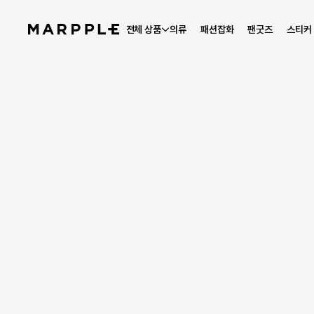
전체 상품
의류
패션잡화
팬굿즈
스티커
베스트 리뷰
4.9
리뷰 4,154