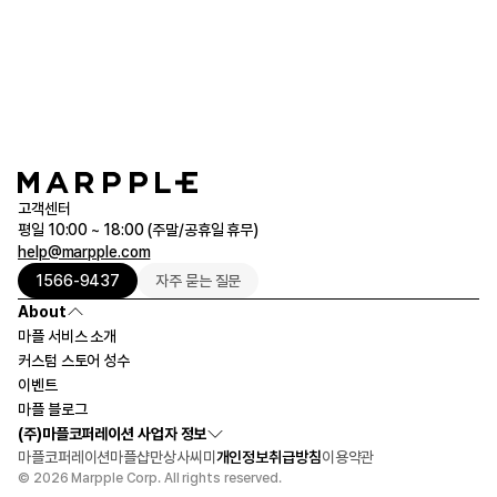
야구점퍼(아이보리)_20장부터 주문가능
아우터 더보기
고객센터
평일 10:00 ~ 18:00 (주말/공휴일 휴무)
help@marpple.com
1566-9437
자주 묻는 질문
About
마플 서비스 소개
커스텀 스토어 성수
이벤트
마플 블로그
(주)마플코퍼레이션 사업자 정보
마플코퍼레이션
마플샵
만상사
씨미
개인정보취급방침
이용약관
© 2026 Marpple Corp. All rights reserved.
1,080,000원
20개