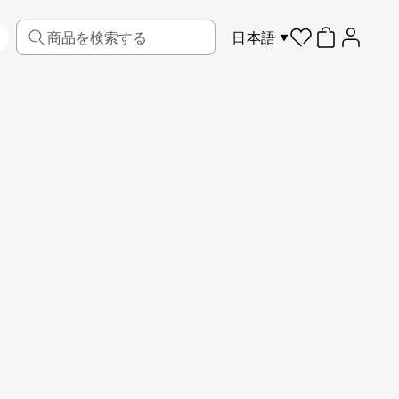
日本語
リビング
ファブリック
スポーツ
キッズ
ペット
フレーム
製作ガイド