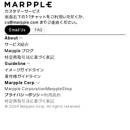
す。
著作権の権利を侵害するものはお断りしております。イメージの著作権者
写真ではなく、ドローイングやデザインソフトで作成されたデジタル画像
カスタマーサービス
または、原作者が公共で使えるイメージだと明示している場合や、イメー
は、思ったより印刷時の色味がくすんで見える場合があります。詳細はカ
画面右下の1:1チャットをご利用いただくか、
ジの著作権が満了した場合に限り、ご使用いただけます。
スタマーサポートでご確認ください。
cs@marpple.com
までご連絡ください。
Email Us
FAQ
製作時期や環境によって、以前に製作した商品と同じファイルであって
も、色味に差が出る場合があります。
About
希望のデザインを作ってもらうことはできますか？
サービス紹介
印刷位置にご希望がある場合は、注文書の［商品製作リクエスト］欄に
Marpple ブログ
ご記入いただくか、1:1チャットまたはカスタマーサポート（help@marpp
le.com）までご連絡ください。
特定商取引法に基づく表記
デザインをお作りすることはできません。
Guideline
しかし、アップロードしていただいたイメージの背景を消したり、ロゴカラ
ご注文前に商品の実寸サイズを必ずご確認ください。
イメージガイドライン
ーを修正したりするなど、 円滑なプリント作業のための簡単な修正は可
著作権ガイドライン
能です。
返品・交換が不可能な場合
Marpple Corp.
注文制作商品のため、お客様都合および以下の場合の返品・交換はいたしか
Marpple Corporation
MarppleShop
ねます。
プライバシーポリシー
利用規約
背景を消すことはできますか?
特定商取引法に基づく表記
- カラーの違い
© 2026 Marpple Corp. All rights reserved.
78,300円
100個
プリント方法や生地により、印刷後の色とモニターの色や紙へ印刷した場合
はい、可能です。注文する際、[背景を消す] にチェックし、ご注文してく
の色とは違いが生じる場合がございます。予めご了承ください。
ださい。
Let's design!
カートに入れる
- 印刷位置および大きさの違い
背景を消すことができない場合もございますので、その場合はこちらから