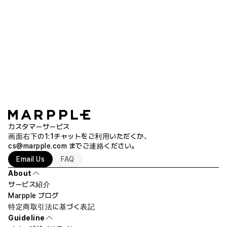
小さな画像を無理に拡大すると、印刷時に画質が落ちる場合がありま
商品詳細 もっと見る
す。
専門の印刷用データ（PDF、AI、PSD）はお持ちですか？ マプルエディタ
ーでご注文を完了された後、注文者情報（注文番号 / お名前 / ご連絡
先）と元のファイルをカスタマーサポートのメール（help@marpple.co
FAQ
m）または1:1チャットにお送りください。
注意事項
著作権のあるイメージを使用できますか?
モニターやスマートフォンによって、実際の印刷色と異なる場合がありま
す。
著作権の権利を侵害するものはお断りしております。イメージの著作権者
写真ではなく、ドローイングやデザインソフトで作成されたデジタル画像
カスタマーサービス
または、原作者が公共で使えるイメージだと明示している場合や、イメー
は、思ったより印刷時の色味がくすんで見える場合があります。詳細はカ
画面右下の1:1チャットをご利用いただくか、
ジの著作権が満了した場合に限り、ご使用いただけます。
スタマーサポートでご確認ください。
cs@marpple.com
までご連絡ください。
Email Us
FAQ
製作時期や環境によって、以前に製作した商品と同じファイルであって
も、色味に差が出る場合があります。
About
希望のデザインを作ってもらうことはできますか？
サービス紹介
印刷位置にご希望がある場合は、注文書の［商品製作リクエスト］欄に
Marpple ブログ
ご記入いただくか、1:1チャットまたはカスタマーサポート（help@marpp
le.com）までご連絡ください。
特定商取引法に基づく表記
デザインをお作りすることはできません。
Guideline
しかし、アップロードしていただいたイメージの背景を消したり、ロゴカラ
ご注文前に商品の実寸サイズを必ずご確認ください。